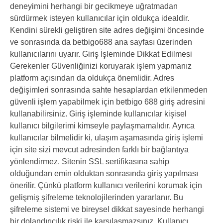
deneyimini herhangi bir gecikmeye uğratmadan
sürdürmek isteyen kullanıcılar için oldukça idealdir.
Kendini sürekli geliştiren site adres değişimi öncesinde
ve sonrasında da betbigo688 ana sayfası üzerinden
kullanıcılarını uyarır. Giriş İşleminde Dikkat Edilmesi
Gerekenler Güvenliğinizi koruyarak işlem yapmanız
platform açısından da oldukça önemlidir. Adres
değişimleri sonrasında sahte hesaplardan etkilenmeden
güvenli işlem yapabilmek için betbigo 688 giriş adresini
kullanabilirsiniz. Giriş işleminde kullanıcılar kişisel
kullanıcı bilgilerimi kimseyle paylaşmamalıdır. Ayrıca
kullanıcılar bilmelidir ki, ulaşım aşamasında giriş işlemi
için site sizi mevcut adresinden farklı bir bağlantıya
yönlendirmez. Sitenin SSL sertifikasına sahip
olduğundan emin olduktan sonrasında giriş yapılması
önerilir. Çünkü platform kullanıcı verilerini korumak için
gelişmiş şifreleme teknolojilerinden yararlanır. Bu
şifreleme sistemi ve bireysel dikkat sayesinde herhangi
bir dolandırıcılık riski ile karşılaşmazsınız. Kullanıcı