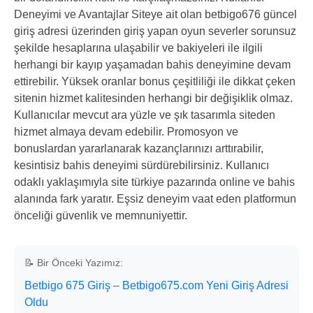
Deneyimi ve Avantajlar Siteye ait olan betbigo676 güncel
giriş adresi üzerinden giriş yapan oyun severler sorunsuz
şekilde hesaplarına ulaşabilir ve bakiyeleri ile ilgili
herhangi bir kayıp yaşamadan bahis deneyimine devam
ettirebilir. Yüksek oranlar bonus çeşitliliği ile dikkat çeken
sitenin hizmet kalitesinden herhangi bir değişiklik olmaz.
Kullanıcılar mevcut ara yüzle ve şık tasarımla siteden
hizmet almaya devam edebilir. Promosyon ve
bonuslardan yararlanarak kazançlarınızı arttırabilir,
kesintisiz bahis deneyimi sürdürebilirsiniz. Kullanıcı
odaklı yaklaşımıyla site türkiye pazarında online ve bahis
alanında fark yaratır. Eşsiz deneyim vaat eden platformun
önceliği güvenlik ve memnuniyettir.
📝 Bir Önceki Yazımız:
Betbigo 675 Giriş – Betbigo675.com Yeni Giriş Adresi
Oldu