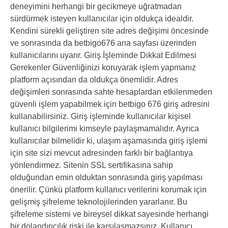
deneyimini herhangi bir gecikmeye uğratmadan
sürdürmek isteyen kullanıcılar için oldukça idealdir.
Kendini sürekli geliştiren site adres değişimi öncesinde
ve sonrasında da betbigo676 ana sayfası üzerinden
kullanıcılarını uyarır. Giriş İşleminde Dikkat Edilmesi
Gerekenler Güvenliğinizi koruyarak işlem yapmanız
platform açısından da oldukça önemlidir. Adres
değişimleri sonrasında sahte hesaplardan etkilenmeden
güvenli işlem yapabilmek için betbigo 676 giriş adresini
kullanabilirsiniz. Giriş işleminde kullanıcılar kişisel
kullanıcı bilgilerimi kimseyle paylaşmamalıdır. Ayrıca
kullanıcılar bilmelidir ki, ulaşım aşamasında giriş işlemi
için site sizi mevcut adresinden farklı bir bağlantıya
yönlendirmez. Sitenin SSL sertifikasına sahip
olduğundan emin olduktan sonrasında giriş yapılması
önerilir. Çünkü platform kullanıcı verilerini korumak için
gelişmiş şifreleme teknolojilerinden yararlanır. Bu
şifreleme sistemi ve bireysel dikkat sayesinde herhangi
bir dolandırıcılık riski ile karşılaşmazsınız. Kullanıcı