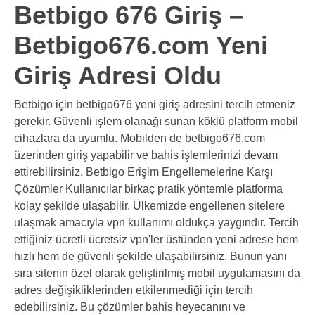
Betbigo 676 Giriş –
Betbigo676.com Yeni
Giriş Adresi Oldu
Betbigo için betbigo676 yeni giriş adresini tercih etmeniz
gerekir. Güvenli işlem olanağı sunan köklü platform mobil
cihazlara da uyumlu. Mobilden de betbigo676.com
üzerinden giriş yapabilir ve bahis işlemlerinizi devam
ettirebilirsiniz. Betbigo Erişim Engellemelerine Karşı
Çözümler Kullanıcılar birkaç pratik yöntemle platforma
kolay şekilde ulaşabilir. Ülkemizde engellenen sitelere
ulaşmak amacıyla vpn kullanımı oldukça yaygındır. Tercih
ettiğiniz ücretli ücretsiz vpn'ler üstünden yeni adrese hem
hızlı hem de güvenli şekilde ulaşabilirsiniz. Bunun yanı
sıra sitenin özel olarak geliştirilmiş mobil uygulamasını da
adres değişikliklerinden etkilenmediği için tercih
edebilirsiniz. Bu çözümler bahis heyecanını ve