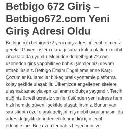
Betbigo 672 Giriş –
Betbigo672.com Yeni
Giriş Adresi Oldu
Betbigo için betbigo672 yeni giriş adresini tercih etmeniz
gerekir. Güvenli işlem olanağı sunan köklü platform mobil
cihazlara da uyumlu. Mobilden de betbigo672.com
üzerinden giriş yapabilir ve bahis işlemlerinizi devam
ettirebilirsiniz. Betbigo Erişim Engellemelerine Karşı
Çözümler Kullanıcılar birkaç pratik yöntemle platforma
kolay şekilde ulaşabilir. Ülkemizde engellenen sitelere
ulaşmak amacıyla vpn kullanımı oldukça yaygındır. Tercih
ettiğiniz ücretli ücretsiz vpn'ler üstünden yeni adrese hem
hızlı hem de güvenli şekilde ulaşabilirsiniz. Bunun yanı
sıra sitenin özel olarak geliştirilmiş mobil uygulamasını da
adres değişikliklerinden etkilenmediği için tercih
edebilirsiniz. Bu çözümler bahis heyecanını ve