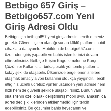
Betbigo 657 Giriş –
Betbigo657.com Yeni
Giriş Adresi Oldu
Betbigo için betbigo657 yeni giriş adresini tercih etmeniz
gerekir. Güvenli işlem olanağı sunan köklü platform mobil
cihazlara da uyumlu. Mobilden de betbigo657.com
üzerinden giriş yapabilir ve bahis işlemlerinizi devam
ettirebilirsiniz. Betbigo Erişim Engellemelerine Karşı
Çözümler Kullanıcılar birkaç pratik yöntemle platforma
kolay şekilde ulaşabilir. Ülkemizde engellenen sitelere
ulaşmak amacıyla vpn kullanımı oldukça yaygındır. Tercih
ettiğiniz ücretli ücretsiz vpn'ler üstünden yeni adrese hem
hızlı hem de güvenli şekilde ulaşabilirsiniz. Bunun yanı
sıra sitenin özel olarak geliştirilmiş mobil uygulamasını da
adres değişikliklerinden etkilenmediği için tercih
edebilirsiniz. Bu çözümler bahis heyecanını ve